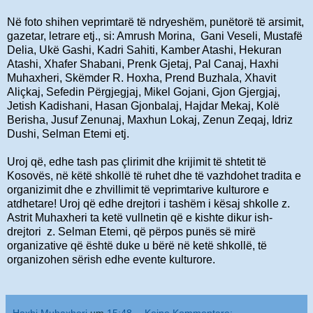
Në foto shihen veprimtarë të ndryeshëm, punëtorë të arsimit,
gazetar, letrare etj., si: Amrush Morina, Gani Veseli, Mustafë
Delia, Ukë Gashi, Kadri Sahiti, Kamber Atashi, Hekuran
Atashi, Xhafer Shabani, Prenk Gjetaj, Pal Canaj, Haxhi
Muhaxheri, Skëmder R. Hoxha, Prend Buzhala, Xhavit
Aliçkaj, Sefedin Përgjegjaj, Mikel Gojani, Gjon Gjergjaj,
Jetish Kadishani, Hasan Gjonbalaj, Hajdar Mekaj, Kolë
Berisha, Jusuf Zenunaj, Maxhun Lokaj, Zenun Zeqaj, Idriz
Dushi, Selman Etemi etj.
Uroj që, edhe tash pas çlirimit dhe krijimit të shtetit të
Kosovës, në këtë shkollë të ruhet dhe të vazhdohet tradita e
organizimit dhe e zhvillimit të veprimtarive kulturore e
atdhetare! Uroj që edhe drejtori i tashëm i kësaj shkolle z.
Astrit Muhaxheri ta ketë vullnetin që e kishte dikur ish-
drejtori z. Selman Etemi, që përpos punës së mirë
organizative që është duke u bërë në ketë shkollë, të
organizohen sërish edhe evente kulturore.
Haxhi Muhaxheri
um
15:48
Keine Kommentare: