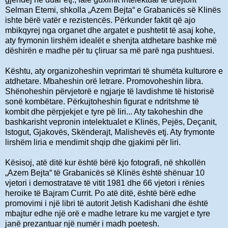
Selman Etemi, shkolla „Azem Bejta“ e Grabanicës së Klinës
ishte bërë vatër e rezistencës. Përkunder faktit që ajo
mbikqyrej nga organet dhe argatet e pushtetit të asaj kohe,
aty frymonin lirshëm idealët e shenjta atdhetare bashke më
dëshirën e madhe për tu çliruar sa më parë nga pushtuesi.
Kështu, aty organizoheshin veprimtari të shumëta kulturore e
atdhetare. Mbaheshin orë letrare. Promovoheshin libra.
Shënoheshin përvjetorë e ngjarje të lavdishme të historisë
sonë kombëtare. Përkujtoheshin figurat e ndritshme të
kombit dhe përpjekjet e tyre pë liri... Aty takoheshin dhe
bashkarisht vepronin intelektualet e Klinës, Pejës, Deçanit,
Istogut, Gjakovës, Skënderajt, Malishevës etj. Aty frymonte
lirshëm liria e mendimit shqip dhe gjakimi për liri.
Kësisoj, atë ditë kur është bërë kjo fotografi, në shkollën
„Azem Bejta“ të Grabanicës së Klinës është shënuar 10
vjetori i demostratave të vitit 1981 dhe 66 vjetori i rënies
heroike të Bajram Currit. Po atë ditë, është bërë edhe
promovimi i një libri të autorit Jetish Kadishani dhe është
mbajtur edhe një orë e madhe letrare ku me vargjet e tyre
janë prezantuar një numër i madh poetesh.