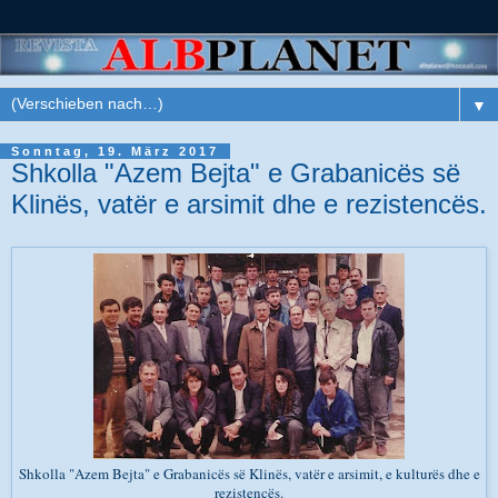
▼
Sonntag, 19. März 2017
Shkolla "Azem Bejta" e Grabanicës së
Klinës, vatër e arsimit dhe e rezistencës.
Shkolla "Azem Bejta" e Grabanicës së Klinës, vatër e arsimit, e kulturës dhe e
rezistencës.