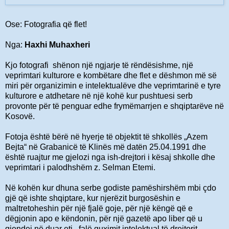
Ose: Fotografia që flet!
Nga:
Haxhi Muhaxheri
Kjo fotografi shënon një ngjarje të rëndësishme, një
veprimtari kulturore e kombëtare dhe flet e dëshmon më së
miri për organizimin e intelektualëve dhe veprimtarinë e tyre
kulturore e atdhetare në një kohë kur pushtuesi serb
provonte për të penguar edhe frymëmarrjen e shqiptarëve në
Kosovë.
Fotoja është bërë në hyerje të objektit të shkollës „Azem
Bejta“ në Grabanicë të Klinës më datën 25.04.1991 dhe
është ruajtur me gjelozi nga ish-drejtori i kësaj shkolle dhe
veprimtari i palodhshëm z. Selman Etemi.
Në kohën kur dhuna serbe godiste pamëshirshëm mbi çdo
gjë që ishte shqiptare, kur njerëzit burgosëshin e
maltretoheshin për një fjalë goje, për një këngë që e
dëgjonin apo e këndonin, për një gazetë apo liber që u
gjendej në duar etj., falë guximit intelektual të drejtorit